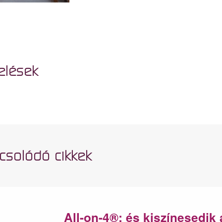
elések
csolódó cikkek
All-on-4®: és kiszínesedik 