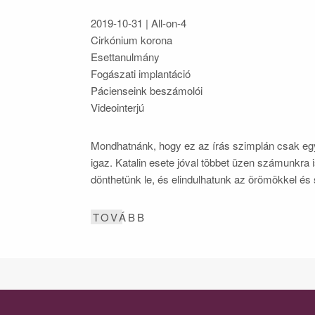
2019-10-31
| All-on-4
Cirkónium korona
Esettanulmány
Fogászati implantáció
Pácienseink beszámolói
Videointerjú
Mondhatnánk, hogy ez az írás szimplán csak egy
igaz. Katalin esete jóval többet üzen számunkra is
dönthetünk le, és elindulhatunk az örömökkel és sz
TOVÁBB