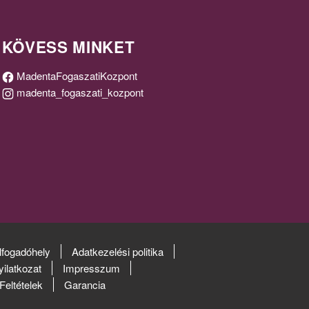
KÖVESS MINKET
MadentaFogaszatiKozpont
madenta_fogaszati_kozpont
VISSZAHÍVÁST
KÉREK!
lfogadóhely
Adatkezelési politika
yilatkozat
Impresszum
Feltételek
Garancia