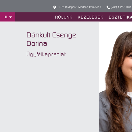
1075 Budapest, Madách Imre tér 7.
(+36) 1 267 1601
RÓLUNK
KEZELÉSEK
ESZTÉTIK
HU
Bánkuti Csenge
Dorina
Ügyfélkapcsolat