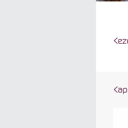
Kez
Kap