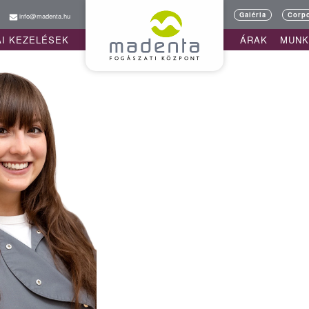
Galéria
Corpo
info@madenta.hu
AI KEZELÉSEK
ÁRAK
MUNK