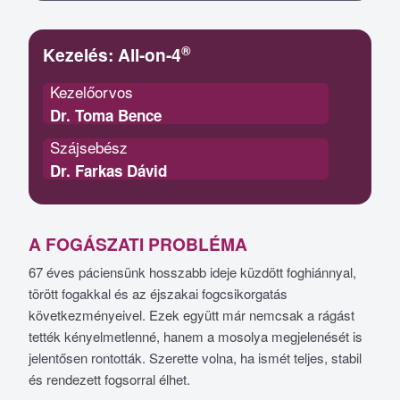
®
Kezelés:
All-on-4
Kezelőorvos
Dr. Toma Bence
Szájsebész
Dr. Farkas Dávid
A FOGÁSZATI PROBLÉMA
67 éves páciensünk hosszabb ideje küzdött foghiánnyal,
törött fogakkal és az éjszakai fogcsikorgatás
következményeivel. Ezek együtt már nemcsak a rágást
tették kényelmetlenné, hanem a mosolya megjelenését is
jelentősen rontották. Szerette volna, ha ismét teljes, stabil
és rendezett fogsorral élhet.