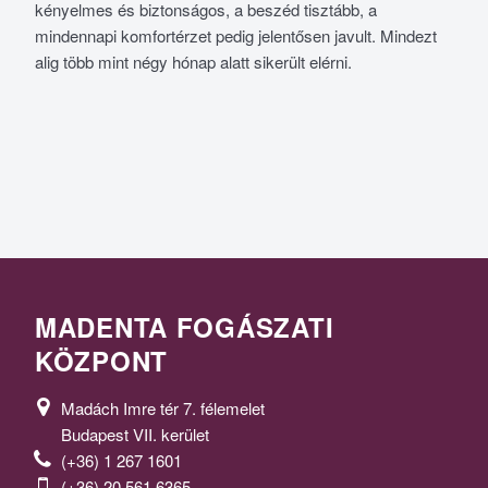
kényelmes és biztonságos, a beszéd tisztább, a
mindennapi komfortérzet pedig jelentősen javult. Mindezt
alig több mint négy hónap alatt sikerült elérni.
MADENTA FOGÁSZATI
KÖZPONT
Madách Imre tér 7. félemelet
Budapest VII. kerület
(+36) 1 267 1601
(+36) 20 561 6365