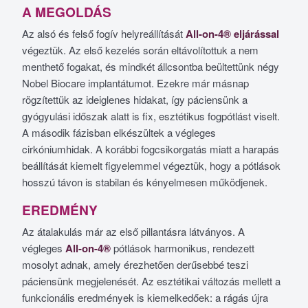
A MEGOLDÁS
Az alsó és felső fogív helyreállítását
All-on-4® eljárással
végeztük. Az első kezelés során eltávolítottuk a nem
menthető fogakat, és mindkét állcsontba beültettünk négy
Nobel Biocare implantátumot. Ezekre már másnap
rögzítettük az ideiglenes hidakat, így páciensünk a
gyógyulási időszak alatt is fix, esztétikus fogpótlást viselt.
A második fázisban elkészültek a végleges
cirkóniumhidak. A korábbi fogcsikorgatás miatt a harapás
beállítását kiemelt figyelemmel végeztük, hogy a pótlások
hosszú távon is stabilan és kényelmesen működjenek.
EREDMÉNY
Az átalakulás már az első pillantásra látványos. A
végleges
All-on-4®
pótlások harmonikus, rendezett
mosolyt adnak, amely érezhetően derűsebbé teszi
páciensünk megjelenését. Az esztétikai változás mellett a
funkcionális eredmények is kiemelkedőek: a rágás újra