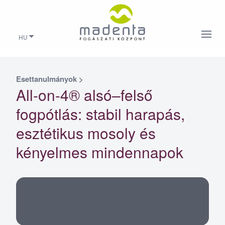
HU
Esettanulmányok
>
All-on-4® alsó–felső
fogpótlás: stabil harapás,
esztétikus mosoly és
kényelmes mindennapok