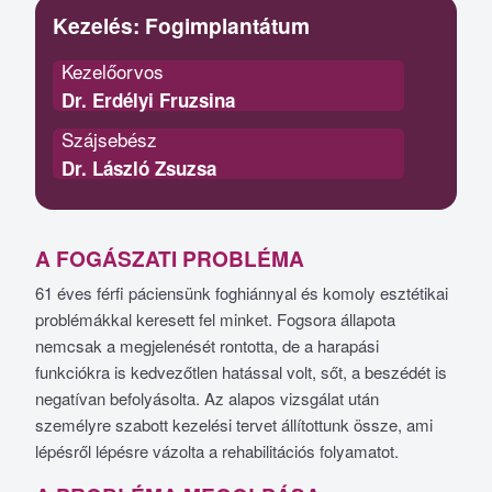
Kezelés:
Fogimplantátum
Kezelőorvos
Dr. Erdélyi Fruzsina
Szájsebész
Dr. László Zsuzsa
A FOGÁSZATI PROBLÉMA
61 éves férfi páciensünk foghiánnyal és komoly esztétikai
problémákkal keresett fel minket. Fogsora állapota
nemcsak a megjelenését rontotta, de a harapási
funkciókra is kedvezőtlen hatással volt, sőt, a beszédét is
negatívan befolyásolta. Az alapos vizsgálat után
személyre szabott kezelési tervet állítottunk össze, ami
lépésről lépésre vázolta a rehabilitációs folyamatot.