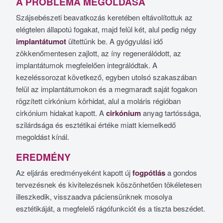
A PROBLÉMA MEGOLDÁSA
Szájsebészeti beavatkozás keretében eltávolítottuk az
elégtelen állapotú fogakat, majd felül két, alul pedig négy
implantátumot
ültettünk be. A gyógyulási idő
zökkenőmentesen zajlott, az íny regenerálódott, az
implantátumok megfelelően integrálódtak. A
kezeléssorozat következő, egyben utolsó szakaszában
felül az implantátumokon és a megmaradt saját fogakon
rögzített cirkónium körhidat, alul a moláris régióban
cirkónium hidakat kapott. A
cirkónium
anyag tartóssága,
szilárdsága és esztétikai értéke miatt kiemelkedő
megoldást kínál.
EREDMÉNY
Az eljárás eredményeként kapott új
fogpótlás
a gondos
tervezésnek és kivitelezésnek köszönhetően tökéletesen
illeszkedik, visszaadva páciensünknek mosolya
esztétikáját, a megfelelő rágófunkciót és a tiszta beszédet.