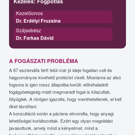
Kezelés:
Fogpótlás
Kezelőorvos
Dr. Erdélyi Fruzsina
Szájsebész
Dr. Farkas Dávid
A FOGÁSZATI PROBLÉMA
A 67 esztendős férfi felül már jó ideje fogatlan volt és
hagyományos kivehető protézist viselt. Mostanra az alsó
fogsora is igen rossz állapotba került: előrehaladott
fogágybetegség miatt megmaradt fogai is kilazultak,
lötyögtek. A röntgen igazolta, hogy menthetetlenek, el kell
őket távolítani.
A konzultáció során a páciens elmondta, hogy anyagi
lehetőségei korlátozottak. Ezért egy olyan megoldást
javasoltunk, amely mind a kényelmet, mind a