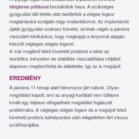
ideiglenes pótlással
bocsátottuk haza. A szükséges
gyógyulási idő letelte után beültettük a stéges fogsor
megtartására szolgáló négy implantátumot. Az implantációt
újabb gyógyulási szakasz követte, aminek végén a páciens
visszatért klinikánkra, hogy megkapja a lenyomat alapján
készült végleges stéges fogsort.
A már meglévő felső kivehető protézist a labor az
esztétika, kényelem és stabilitás visszaállítása céljából
alaposan megtisztította és alábélelte, így az is megújult.
EREDMÉNY
A páciens 11 hónap alatt háromszor járt nálunk. Olyan
megoldást kapott, ami az anyagi korlátait nem túllépve
kínált egy teljesen elfogadható megoldást fogászati
problémáira. A végleges stéges fogsor és a megújult felső
kivehető protézis behelyezése után elégedetten tért vissza
szülőhazájába.