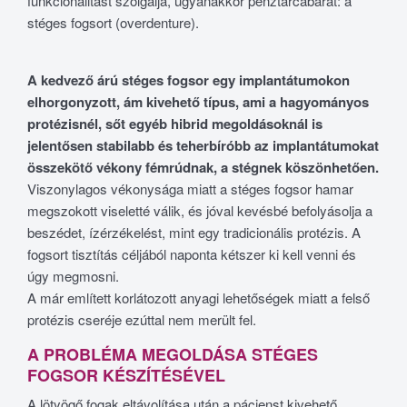
funkcionalitást szolgálja, ugyanakkor pénztárcabarát: a
stéges fogsort (overdenture).
A kedvező árú stéges fogsor egy implantátumokon
elhorgonyzott, ám kivehető típus, ami a hagyományos
protézisnél, sőt egyéb hibrid megoldásoknál is
jelentősen stabilabb és teherbíróbb az implantátumokat
összekötő vékony fémrúdnak, a stégnek köszönhetően.
Viszonylagos vékonysága miatt a stéges fogsor hamar
megszokott viseletté válik, és jóval kevésbé befolyásolja a
beszédet, ízérzékelést, mint egy tradicionális protézis. A
fogsort tisztítás céljából naponta kétszer ki kell venni és
úgy megmosni.
A már említett korlátozott anyagi lehetőségek miatt a felső
protézis cseréje ezúttal nem merült fel.
A PROBLÉMA MEGOLDÁSA STÉGES
FOGSOR KÉSZÍTÉSÉVEL
A lötyögő fogak eltávolítása után a pácienst kivehető