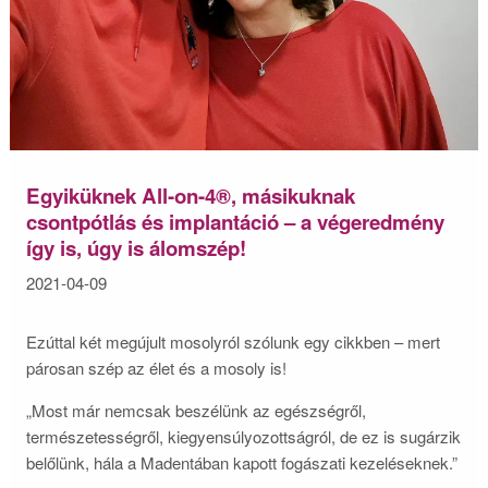
Egyiküknek All-on-4®, másikuknak
csontpótlás és implantáció – a végeredmény
így is, úgy is álomszép!
2021-04-09
Ezúttal két megújult mosolyról szólunk egy cikkben – mert
párosan szép az élet és a mosoly is!
„Most már nemcsak beszélünk az egészségről,
természetességről, kiegyensúlyozottságról, de ez is sugárzik
belőlünk, hála a Madentában kapott fogászati kezeléseknek.”