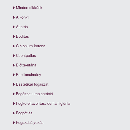
Minden cikkünk
All-on-4
Altatás
Bódítás
Cirkónium korona
Csontpótlás
Előtte-utána
Esettanulmány
Esztétikai fogászat
Fogászati implantáció
Fogkő-eltávolítás, dentálhigiénia
Fogpótlás
Fogszabályozás