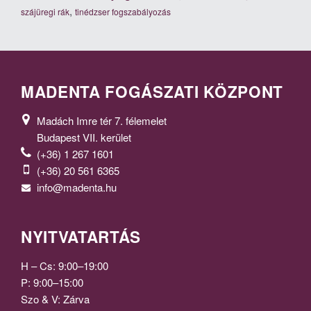
,
szájüregi rák
tinédzser fogszabályozás
MADENTA FOGÁSZATI KÖZPONT
Madách Imre tér 7. félemelet
Budapest VII. kerület
(+36) 1 267 1601
(+36) 20 561 6365
info@madenta.hu
NYITVATARTÁS
H – Cs: 9:00–19:00
P: 9:00–15:00
Szo & V: Zárva