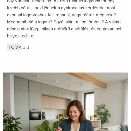
egy váratlanul letört fog. Az első reakció legtöbbször egy
kisebb pánik, majd jönnek a gyakorlatias kérdések: most
azonnal fogorvoshoz kell rohanni, vagy ráérek még vele?
Megmenthető a fogam? Egyáltalán mi fog történni? A válasz
mindig attól függ, milyen mértékű a sérülés, és pontosan hol
helyezkedik el.
TOVÁBB