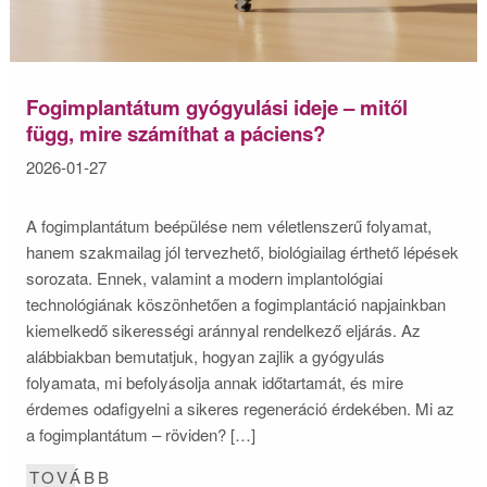
Fogimplantátum gyógyulási ideje – mitől
függ, mire számíthat a páciens?
2026-01-27
A fogimplantátum beépülése nem véletlenszerű folyamat,
hanem szakmailag jól tervezhető, biológiailag érthető lépések
sorozata. Ennek, valamint a modern implantológiai
technológiának köszönhetően a fogimplantáció napjainkban
kiemelkedő sikerességi aránnyal rendelkező eljárás. Az
alábbiakban bemutatjuk, hogyan zajlik a gyógyulás
folyamata, mi befolyásolja annak időtartamát, és mire
érdemes odafigyelni a sikeres regeneráció érdekében. Mi az
a fogimplantátum – röviden? […]
TOVÁBB