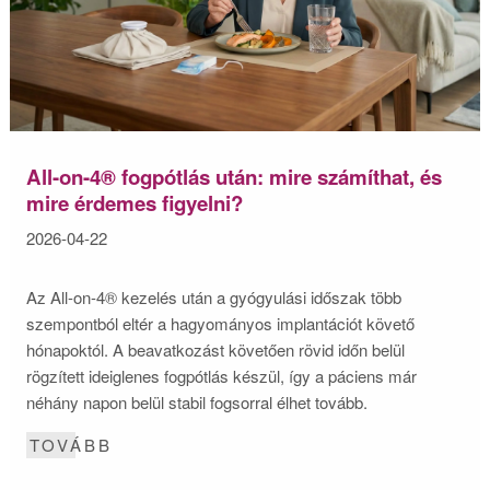
All-on-4® fogpótlás után: mire számíthat, és
mire érdemes figyelni?
2026-04-22
Az All-on-4® kezelés után a gyógyulási időszak több
szempontból eltér a hagyományos implantációt követő
hónapoktól. A beavatkozást követően rövid időn belül
rögzített ideiglenes fogpótlás készül, így a páciens már
néhány napon belül stabil fogsorral élhet tovább.
TOVÁBB