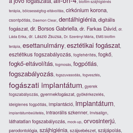
all-on-4
a jövő fogászata
,
,
biofilm szájhigiénés
cirkónium korona
,
,
,
terápia
bölcsességfog-eltávolítás
dentálhigiénia
digitális
,
,
,
csontpótlás
Daemon Clear
dr. Borsos Gabriella
fogászat
dr. Farkas Dávid
,
,
,
dr.
,
,
,
dr. László Zsuzsa
Láda Erika
Dr. Szerényi Mária
EMS biofilm
esztétikai fogászat
esettanulmány
,
,
,
terápia
esztétikus fogszabályozás
fogkő
,
,
,
fogfehérítés
fogkő-eltávolítás
fogpótlás
,
,
,
fogmosás
fogszabályozás
,
,
,
fogszuvasodás
fogvesztés
fogászati implantátum
,
gyerek
,
gyermekfogászat
,
,
fogszabályozás
gyökérkezelés
implantátum
implantáció
,
,
,
ideiglenes fogpótlás
intraorális szkenner
,
,
,
Invisalign
implantátumbeültetés
orvosinterjú
láthatatlan fogszabályozás
,
,
,
mock-up
szájhigiénia
szájápolás
parodontológia
,
,
szájsebészet
,
,