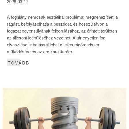
2026-03-17
A foghiány nemcsak esztétikai probléma: megnehezítheti a
rágást, befolyásolhatja a beszédet, és hosszú távon a
fogazat egyensúlyának felborulásához, az érintett területen
az állcsont leépüléséhez vezethet. Akár egyetlen fog
elvesztése is hatással lehet a teljes rágórendszer
működésére és az arc karakterére.
TOVÁBB