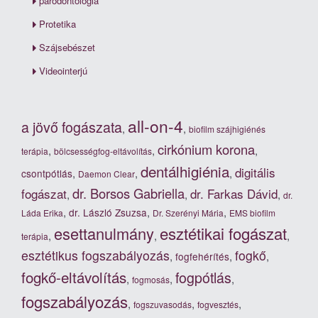
parodontológia
Protetika
Szájsebészet
Videointerjú
all-on-4
a jövő fogászata
,
,
biofilm szájhigiénés
cirkónium korona
,
,
,
terápia
bölcsességfog-eltávolítás
dentálhigiénia
digitális
,
,
,
csontpótlás
Daemon Clear
dr. Borsos Gabriella
fogászat
dr. Farkas Dávid
,
,
,
dr.
,
,
,
dr. László Zsuzsa
Láda Erika
Dr. Szerényi Mária
EMS biofilm
esztétikai fogászat
esettanulmány
,
,
,
terápia
esztétikus fogszabályozás
fogkő
,
,
,
fogfehérítés
fogkő-eltávolítás
fogpótlás
,
,
,
fogmosás
fogszabályozás
,
,
,
fogszuvasodás
fogvesztés