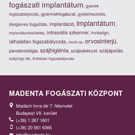
fogászati implantátum
,
gyerek
,
gyermekfogászat
,
,
fogszabályozás
gyökérkezelés
implantátum
implantáció
,
,
,
ideiglenes fogpótlás
intraorális szkenner
,
,
,
Invisalign
implantátumbeültetés
orvosinterjú
láthatatlan fogszabályozás
,
,
,
mock-up
szájhigiénia
szájápolás
parodontológia
,
,
szájsebészet
,
,
,
szájüregi rák
tinédzser fogszabályozás
MADENTA FOGÁSZATI KÖZPONT
Madách Imre tér 7. félemelet
Budapest VII. kerület
(+36) 1 267 1601
(+36) 20 561 6365
info@madenta.hu