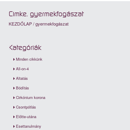
Cimke: gyermekfogászat
KEZDŐLAP
/
gyermekfogászat
Kategóriák
Minden cikkünk
All-on-4
Altatás
Bódítás
Cirkónium korona
Csontpótlás
Előtte-utána
Esettanulmány