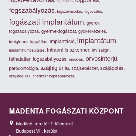
,
,
,
fogmosás
fogszabályozás
,
,
,
fogszuvasodás
fogvesztés
fogászati implantátum
,
gyerek
,
gyermekfogászat
,
,
fogszabályozás
gyökérkezelés
implantátum
implantáció
,
,
,
ideiglenes fogpótlás
intraorális szkenner
,
,
,
Invisalign
implantátumbeültetés
orvosinterjú
láthatatlan fogszabályozás
,
,
,
mock-up
szájhigiénia
szájápolás
parodontológia
,
,
szájsebészet
,
,
,
szájüregi rák
tinédzser fogszabályozás
MADENTA FOGÁSZATI KÖZPONT
Madách Imre tér 7. félemelet
Budapest VII. kerület