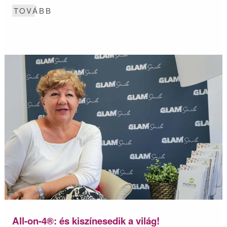
TOVÁBB
All-on-4®: és kiszínesedik a világ!