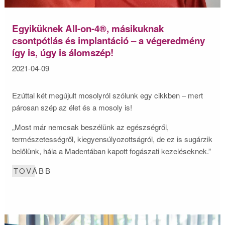
Egyiküknek All-on-4®, másikuknak
csontpótlás és implantáció – a végeredmény
így is, úgy is álomszép!
2021-04-09
Ezúttal két megújult mosolyról szólunk egy cikkben – mert
párosan szép az élet és a mosoly is!
„Most már nemcsak beszélünk az egészségről,
természetességről, kiegyensúlyozottságról, de ez is sugárzik
belőlünk, hála a Madentában kapott fogászati kezeléseknek.”
TOVÁBB