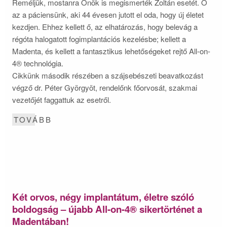
Reméljük, mostanra Önök is megismerték Zoltán esetét. Ő
az a páciensünk, aki 44 évesen jutott el oda, hogy új életet
kezdjen. Ehhez kellett ő, az elhatározás, hogy belevág a
régóta halogatott fogimplantációs kezelésbe; kellett a
Madenta, és kellett a fantasztikus lehetőségeket rejtő All-on-
4® technológia.
Cikkünk második részében a szájsebészeti beavatkozást
végző dr. Péter Györgyöt, rendelőnk főorvosát, szakmai
vezetőjét faggattuk az esetről.
TOVÁBB
Két orvos, négy implantátum, életre szóló
boldogság – újabb All-on-4® sikertörténet a
Madentában!