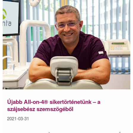
Újabb All-on-4® sikertörténetünk – a
szájsebész szemszögéből
2021-03-31