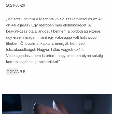
2021-03-26
„Mit adtak nekem a Madenta kiváló szakemberei és az All-
on-4® eljárás? Egy merőben más életminőséget. A
beavatkozás óta állandósult bennem a boldogság érzése:
úgy érzem magam, mint egy valósággá vált hollywoodi
filmben. Önbizalmat kaptam, energiát, könnyed
felszabadultságot. Nagyon hálás vagyok ezért.
Visszagondolva nem is értem, hogy élhettem olyan sokáig
komoly fogászati problémákkal.”
TOVÁBB