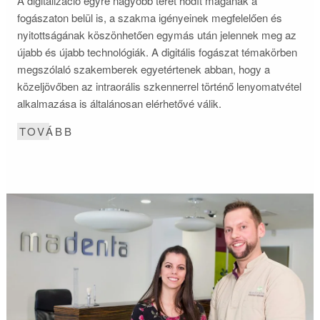
A digitalizáció egyre nagyobb teret hódít magának a
fogászaton belül is, a szakma igényeinek megfelelően és
nyitottságának köszönhetően egymás után jelennek meg az
újabb és újabb technológiák. A digitális fogászat témakörben
megszólaló szakemberek egyetértenek abban, hogy a
közeljövőben az intraorális szkennerrel történő lenyomatvétel
alkalmazása is általánosan elérhetővé válik.
TOVÁBB