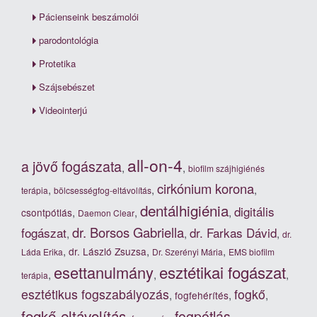
Pácienseink beszámolói
parodontológia
Protetika
Szájsebészet
Videointerjú
all-on-4
a jövő fogászata
,
,
biofilm szájhigiénés
cirkónium korona
,
,
,
terápia
bölcsességfog-eltávolítás
dentálhigiénia
digitális
,
,
,
csontpótlás
Daemon Clear
dr. Borsos Gabriella
fogászat
dr. Farkas Dávid
,
,
,
dr.
,
,
,
dr. László Zsuzsa
Láda Erika
Dr. Szerényi Mária
EMS biofilm
esztétikai fogászat
esettanulmány
,
,
,
terápia
esztétikus fogszabályozás
fogkő
,
,
,
fogfehérítés
fogkő-eltávolítás
fogpótlás