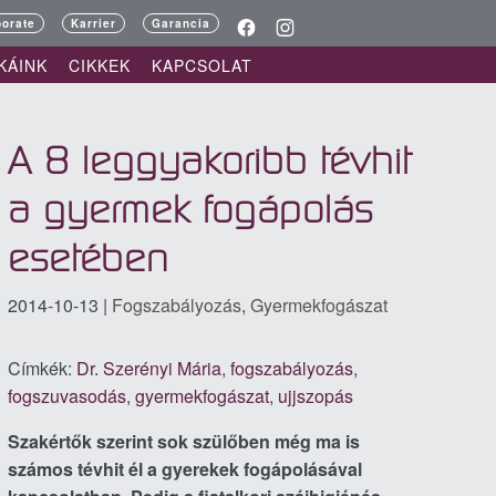
porate
Karrier
Garancia
KÁINK
CIKKEK
KAPCSOLAT
A 8 leggyakoribb tévhit
a gyermek fogápolás
esetében
2014-10-13
|
Fogszabályozás
,
Gyermekfogászat
Címkék:
Dr. Szerényi Mária
,
fogszabályozás
,
fogszuvasodás
,
gyermekfogászat
,
ujjszopás
Szakértők szerint sok szülőben még ma is
számos tévhit él a gyerekek fogápolásával