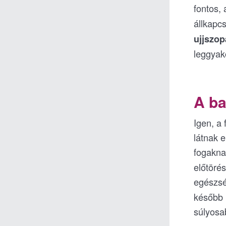
fontos,
állkapc
ujjszop
leggyako
A ba
Igen, a
látnak e
fogakna
előtörés
egészsé
később 
súlyosab