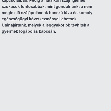
kapcsolatban. Pedig a fiatalkori szájhigiénés
szokások fontosabbak, mint gondolnánk: a nem
megfelelő szájápolásnak hosszú távú és komoly
egészségügyi következményei lehetnek.
Utánajártunk, melyek a leggyakoribb tévhitek a
gyermek fogápolás kapcsán.