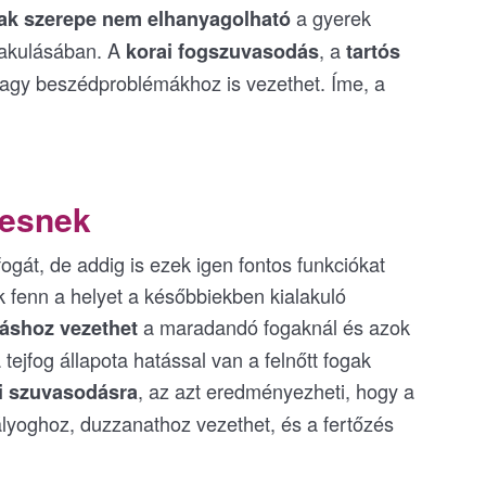
a gyerek
gak szerepe nem elhanyagolható
lakulásában. A
, a
korai fogszuvasodás
tartós
 vagy beszédproblémákhoz is vezethet. Íme, a
iesnek
ogát, de addig is ezek igen fontos funkciókat
k fenn a helyet a későbbiekben kialakuló
a maradandó fogaknál és azok
áshoz vezethet
tejfog állapota hatással van a felnőtt fogak
, az azt eredményezheti, hogy a
i szuvasodásra
lyoghoz, duzzanathoz vezethet, és a fertőzés