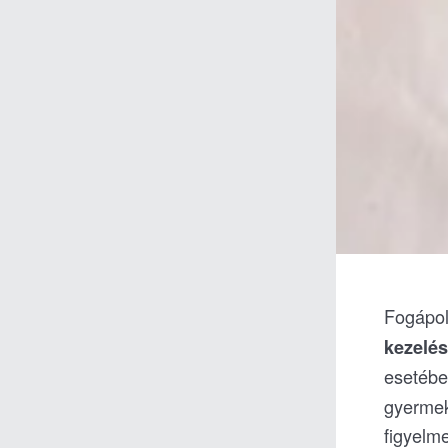
Fogápol
kezelé
esetébe
gyermek
figyelme