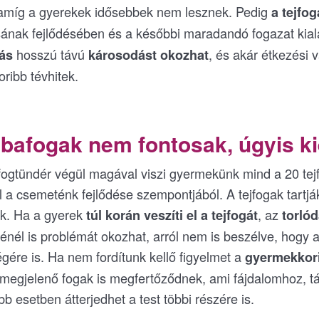
 amíg a gyerekek idősebbek nem lesznek. Pedig
a tejfo
sának fejlődésében és a későbbi maradandó fogazat kia
hosszú távú
, és akár étkezési
ás
károsodást okozhat
ribb tévhitek.
bafogak nem fontosak, úgyis k
 fogtündér végül magával viszi gyermekünk mind a 20 tejf
l a csemeténk fejlődése szempontjából. A tejfogak tartjá
k. Ha a gyerek
, az
túl korán veszíti el a tejfogát
torlód
énél is problémát okozhat, arról nem is beszélve, hogy a 
gére is. Ha nem fordítunk kellő figyelmet a
gyermekkor
megjelenő fogak is megfertőződnek, ami fájdalomhoz, tá
b esetben átterjedhet a test többi részére is.