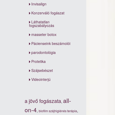
Invisalign
Konzerváló fogászat
Láthatatlan
fogszabályozás
masseter botox
Pácienseink beszámolói
parodontológia
Protetika
Szájsebészet
Videointerjú
all-
a jövő fogászata
,
on-4
,
,
biofilm szájhigiénés terápia