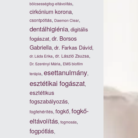
,
bölcsességfog-eltávolítás
cirkónium korona
,
,
,
csontpótlás
Daemon Clear
dentálhigiénia
digitális
,
dr. Borsos
fogászat
,
Gabriella
dr. Farkas Dávid
,
,
,
,
dr. László Zsuzsa
dr. Láda Erika
,
Dr. Szerényi Mária
EMS biofilm
esettanulmány
,
,
terápia
esztétikai fogászat
,
esztétikus
fogszabályozás
,
fogkő-
fogkő
,
,
fogfehérítés
eltávolítás
,
,
fogmosás
fogpótlás
,