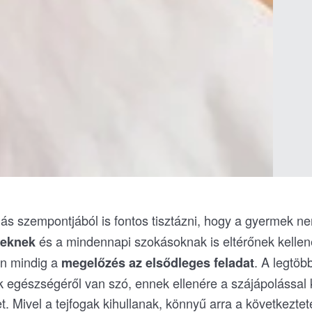
ás szempontjából is fontos tisztázni, hogy a gyermek ne
és a mindennapi szokásoknak is eltérőnek kellene
seknek
n mindig a
. A legtöb
megelőzés az elsődleges feladat
 egészségéről van szó, ennek ellenére a szájápolássa
t. Mivel a tejfogak kihullanak, könnyű arra a következte