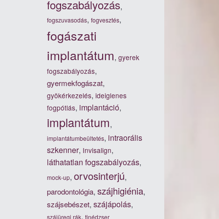
fogszabályozás
,
,
,
fogszuvasodás
fogvesztés
fogászati
implantátum
,
gyerek
,
fogszabályozás
,
gyermekfogászat
,
gyökérkezelés
ideiglenes
,
implantáció
,
fogpótlás
implantátum
,
,
intraorális
implantátumbeültetés
szkenner
,
,
Invisalign
láthatatlan fogszabályozás
,
orvosinterjú
,
,
mock-up
szájhigiénia
,
,
parodontológia
,
szájápolás
,
szájsebészet
,
szájüregi rák
tinédzser