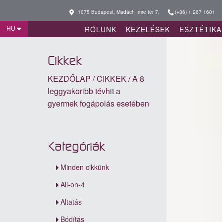
1075 Budapest, Madách Imre tér 7.
(+36) 1 267 1601
HU
RÓLUNK
KEZELÉSEK
ESZTÉTIKA
Cikkek
KEZDŐLAP
/
CIKKEK
/
A 8
leggyakoribb tévhit a
gyermek fogápolás esetében
Kategóriák
Minden cikkünk
All-on-4
Altatás
Bódítás