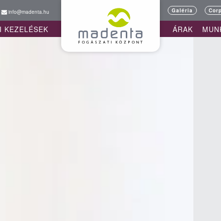
Galéria
Cor
info@madenta.hu
I KEZELÉSEK
ÁRAK
MUN