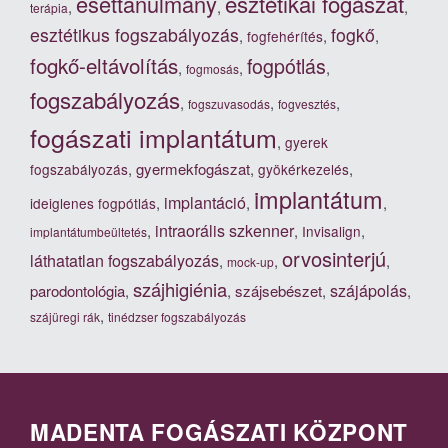
esztétikai fogászat
esettanulmány
,
,
,
terápia
esztétikus fogszabályozás
fogkő
,
,
,
fogfehérítés
fogkő-eltávolítás
fogpótlás
,
,
,
fogmosás
fogszabályozás
,
,
,
fogszuvasodás
fogvesztés
fogászati implantátum
,
gyerek
,
gyermekfogászat
,
,
fogszabályozás
gyökérkezelés
implantátum
implantáció
,
,
,
ideiglenes fogpótlás
intraorális szkenner
,
,
,
Invisalign
implantátumbeültetés
orvosinterjú
láthatatlan fogszabályozás
,
,
,
mock-up
szájhigiénia
szájápolás
parodontológia
,
,
szájsebészet
,
,
,
szájüregi rák
tinédzser fogszabályozás
MADENTA FOGÁSZATI KÖZPONT