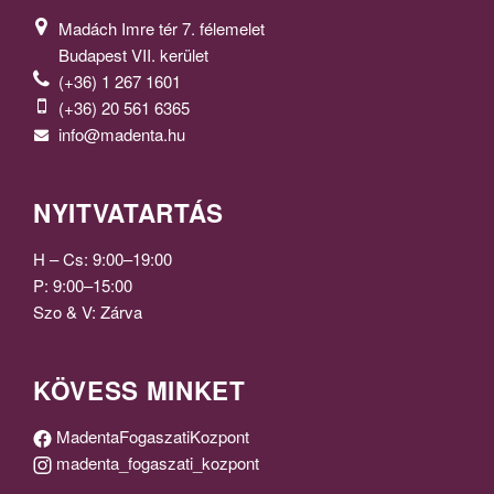
Madách Imre tér 7. félemelet
Budapest VII. kerület
(+36) 1 267 1601
(+36) 20 561 6365
info@madenta.hu
NYITVATARTÁS
H – Cs: 9:00–19:00
P: 9:00–15:00
Szo & V: Zárva
KÖVESS MINKET
MadentaFogaszatiKozpont
madenta_fogaszati_kozpont