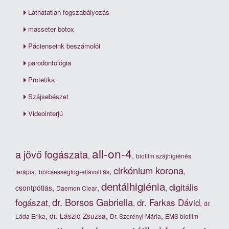
Láthatatlan fogszabályozás
masseter botox
Pácienseink beszámolói
parodontológia
Protetika
Szájsebészet
Videointerjú
all-on-4
a jövő fogászata
,
,
biofilm szájhigiénés
cirkónium korona
,
,
,
terápia
bölcsességfog-eltávolítás
dentálhigiénia
digitális
,
,
,
csontpótlás
Daemon Clear
dr. Borsos Gabriella
fogászat
dr. Farkas Dávid
,
,
,
dr.
,
,
,
dr. László Zsuzsa
Láda Erika
Dr. Szerényi Mária
EMS biofilm