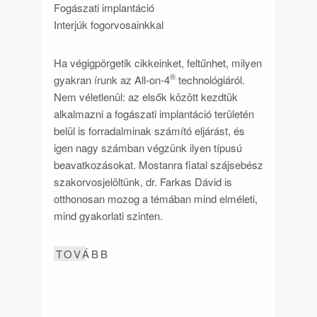
Fogászati implantáció
Interjúk fogorvosainkkal
Ha végigpörgetik cikkeinket, feltűnhet, milyen
®
gyakran írunk az All-on-4
technológiáról.
Nem véletlenül: az elsők között kezdtük
alkalmazni a fogászati implantáció területén
belül is forradalminak számító eljárást, és
igen nagy számban végzünk ilyen típusú
beavatkozásokat. Mostanra fiatal szájsebész
szakorvosjelöltünk, dr. Farkas Dávid is
otthonosan mozog a témában mind elméleti,
mind gyakorlati szinten.
TOVÁBB