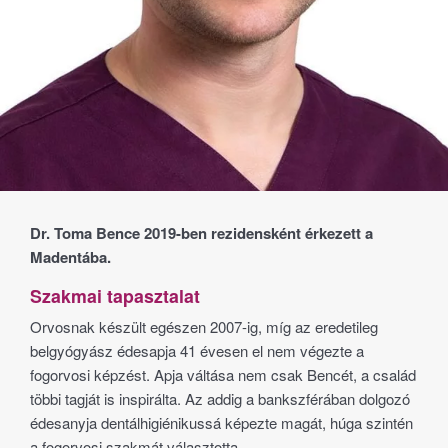
Dr. Toma Bence 2019-ben rezidensként érkezett a
Madentába.
Szakmai tapasztalat
Orvosnak készült egészen 2007-ig, míg az eredetileg
belgyógyász édesapja 41 évesen el nem végezte a
fogorvosi képzést. Apja váltása nem csak Bencét, a család
többi tagját is inspirálta. Az addig a bankszférában dolgozó
édesanyja dentálhigiénikussá képezte magát, húga szintén
a fogorvosi szakmát választotta.