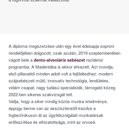
A diploma megszerzése után egy évet édesapja soproni
rendelőjében dolgozott, csak azután, 2019 szeptemberében
vágott bele a
dento-alveoláris sebészet
rezidensi
programba. A Madentába is ekkor érkezett. Azt mondja,
első pillanattól minden adott volt a fejlődéséhez: modern
szájsebészeti műtő, innovatív technológia, lendületes,
vidám csapat, nagy tudású specialisták, támogató közeg.
2022-ben sikeres szakvizsgát tett.
Vallja, hogy a siker mindig közös munka eredménye,
éppúgy benne van az asszisztenstől kezdve a
fogtechnikuson át az ügyfélszolgálati munkatársak
erőfeszítése és elhivatottsága, mint az orvosé.