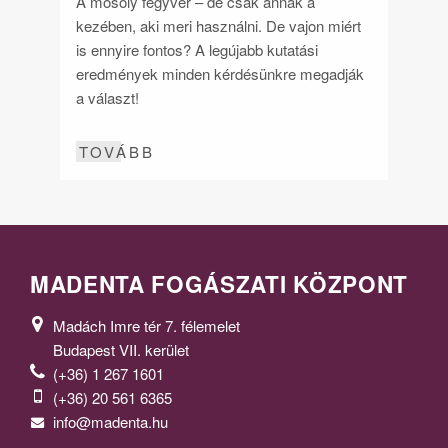
A mosoly fegyver – de csak annak a
kezében, aki meri használni. De vajon miért
is ennyire fontos? A legújabb kutatási
eredmények minden kérdésünkre megadják
a választ!
TOVÁBB
MADENTA FOGÁSZATI KÖZPONT
Madách Imre tér 7. félemelet
Budapest VII. kerület
(+36) 1 267 1601
(+36) 20 561 6365
info@madenta.hu