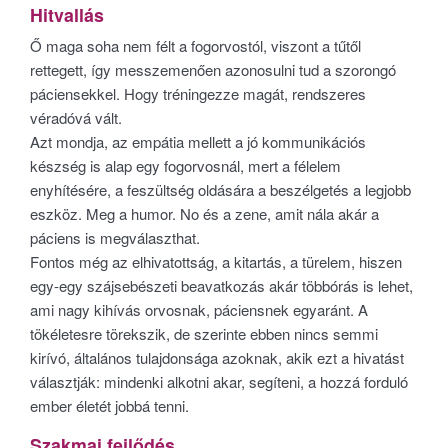
Hitvallás
Ő maga soha nem félt a fogorvostól, viszont a tűtől
rettegett, így messzemenően azonosulni tud a szorongó
páciensekkel. Hogy tréningezze magát, rendszeres
véradóvá vált.
Azt mondja, az empátia mellett a jó kommunikációs
készség is alap egy fogorvosnál, mert a félelem
enyhítésére, a feszültség oldására a beszélgetés a legjobb
eszköz. Meg a humor. No és a zene, amit nála akár a
páciens is megválaszthat.
Fontos még az elhivatottság, a kitartás, a türelem, hiszen
egy-egy szájsebészeti beavatkozás akár többórás is lehet,
ami nagy kihívás orvosnak, páciensnek egyaránt. A
tökéletesre törekszik, de szerinte ebben nincs semmi
kirívó, általános tulajdonsága azoknak, akik ezt a hivatást
választják: mindenki alkotni akar, segíteni, a hozzá forduló
ember életét jobbá tenni.
Szakmai fejlődés