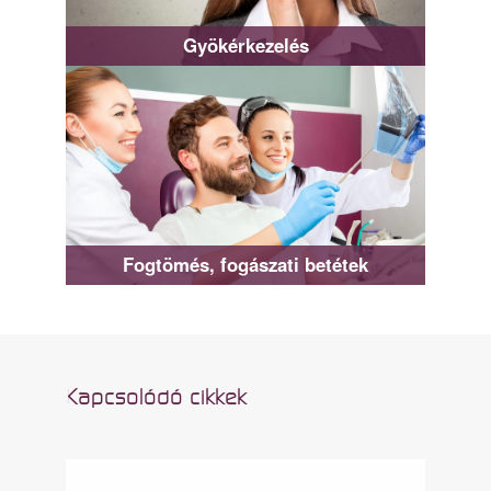
Gyökérkezelés
Fogtömés, fogászati betétek
Kapcsolódó cikkek