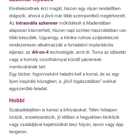
Kivételezettnek érzi magát, hiszen egy olyan rendelőben
dolgozik, ahová a jövő már több szempontból megérkezett.
Az
intraorális szkenner
működését a Madentában
alaposan kiismerheti, hiszen napi szinten használatban van
több készülék. Ugyanígy, a klinika rutinos szájsebészei
rendszeresen alkalmazzák a forradalmi implantációs
eljárást, az
All-on-4
technológiát, amit dr. Toma az idősebb
vagy a komoly csonthiánnyal küzdő páciensek
mentsvárának tart.
Egy biztos: fogorvosként haladni kell a korral, és ez egy
ilyen inspiráló közegben, a „jövő fogászatában” sokkal
egyszerűbb feladat.
Hobbi
Szabadidejében is keresi a kihívásokat. Télen hótalpon
túrázik, snowboardozik, jó időben a hegyekben biciklizik
vagy családjával kajaktúrákat tesz folyón, tavon vagy épp
tengeren.