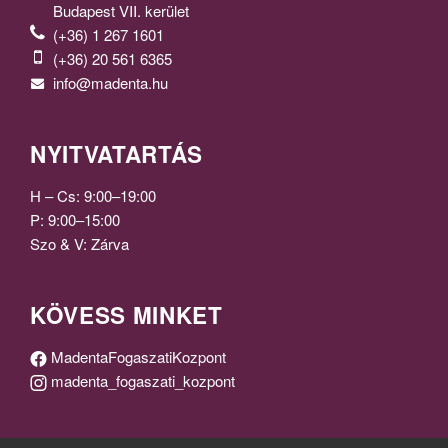
Budapest VII. kerület
(+36) 1 267 1601
(+36) 20 561 6365
info@madenta.hu
NYITVATARTÁS
H – Cs: 9:00–19:00
P: 9:00–15:00
Szo & V: Zárva
KÖVESS MINKET
MadentaFogaszatiKozpont
madenta_fogaszati_kozpont