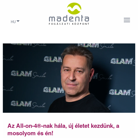
HU
Az All-on-4®-nak hála, új életet kezdünk, a
mosolyom és én!