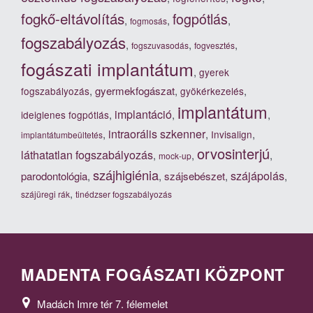
fogkő-eltávolítás
fogpótlás
,
,
,
fogmosás
fogszabályozás
,
,
,
fogszuvasodás
fogvesztés
fogászati implantátum
,
gyerek
,
gyermekfogászat
,
,
fogszabályozás
gyökérkezelés
implantátum
implantáció
,
,
,
ideiglenes fogpótlás
intraorális szkenner
,
,
,
Invisalign
implantátumbeültetés
orvosinterjú
láthatatlan fogszabályozás
,
,
,
mock-up
szájhigiénia
szájápolás
parodontológia
,
,
szájsebészet
,
,
,
szájüregi rák
tinédzser fogszabályozás
MADENTA FOGÁSZATI KÖZPONT
Madách Imre tér 7. félemelet