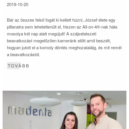
2019-10-20
Bár az összes felső fogát ki kellett húzni, József élete egy
pillanatra sem lehetetlenült el, hiszen az All-on-4®-nak hála
mosolya két nap alatt megújult! A szájsebészeti
beavatkozást megelőzően kameránk előtt arról beszélt,
hogyan jutott el a komoly döntés meghozataláig, és mit remél
a beavatkozástól.
TOVÁBB