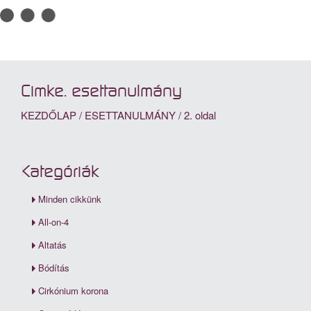
Cimke: esettanulmány
KEZDŐLAP
/
ESETTANULMÁNY
/
2. oldal
Kategóriák
Minden cikkünk
All-on-4
Altatás
Bódítás
Cirkónium korona