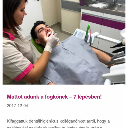
Mattot adunk a fogkőnek – 7 lépésben!
2017-12-04
Kifaggattuk dentálhigiénikus kolléganőnket arról, hogy a
szájápolási szokások mellett mi befolyásolja még a