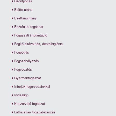
Csontpótlás
Előtte-utána
Esettanulmány
Esztétikai fogászat
Fogászati implantáció
Fogkő-eltávolítás, dentálhigiénia
Fogpótlás
Fogszabályozás
Fogvesztés
Gyermekfogászat
Interjúk fogorvosainkkal
Invisalign
Konzerváló fogászat
Láthatatlan fogszabályozás