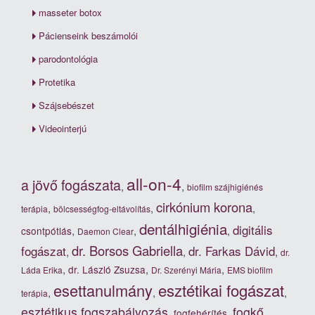
masseter botox
Pácienseink beszámolói
parodontológia
Protetika
Szájsebészet
Videointerjú
all-on-4
a jövő fogászata
,
,
biofilm szájhigiénés
cirkónium korona
,
,
,
terápia
bölcsességfog-eltávolítás
dentálhigiénia
digitális
,
,
,
csontpótlás
Daemon Clear
dr. Borsos Gabriella
fogászat
dr. Farkas Dávid
,
,
,
dr.
,
,
,
dr. László Zsuzsa
Láda Erika
Dr. Szerényi Mária
EMS biofilm
esztétikai fogászat
esettanulmány
,
,
,
terápia
esztétikus fogszabályozás
fogkő
,
,
,
fogfehérítés