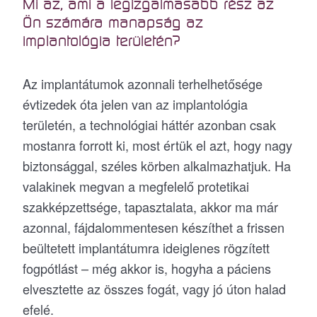
Mi az, ami a legizgalmasabb rész az
Ön számára manapság az
implantológia területén?
Az implantátumok azonnali terhelhetősége
évtizedek óta jelen van az implantológia
területén, a technológiai háttér azonban csak
mostanra forrott ki, most értük el azt, hogy nagy
biztonsággal, széles körben alkalmazhatjuk. Ha
valakinek megvan a megfelelő protetikai
szakképzettsége, tapasztalata, akkor ma már
azonnal, fájdalommentesen készíthet a frissen
beültetett implantátumra ideiglenes rögzített
fogpótlást – még akkor is, hogyha a páciens
elvesztette az összes fogát, vagy jó úton halad
efelé.