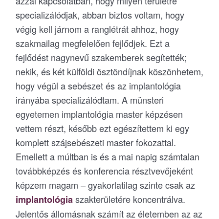
azzal kapcsolatban, hogy milyen területre
specializálódjak, abban biztos voltam, hogy
végig kell járnom a ranglétrát ahhoz, hogy
szakmailag megfelelően fejlődjek. Ezt a
fejlődést nagynevű szakemberek segítették;
nekik, és két külföldi ösztöndíjnak köszönhetem,
hogy végül a sebészet és az implantológia
irányába specializálódtam. A münsteri
egyetemen implantológia master képzésen
vettem részt, később ezt egészítettem ki egy
komplett szájsebészeti master fokozattal.
Emellett a múltban is és a mai napig számtalan
továbbképzés és konferencia résztvevőjeként
képzem magam – gyakorlatilag szinte csak az
szakterületére koncentrálva.
implantológia
Jelentős állomásnak számít az életemben az az