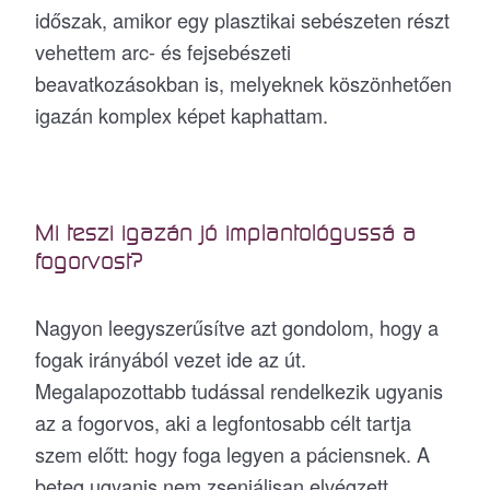
időszak, amikor egy plasztikai sebészeten részt
vehettem arc- és fejsebészeti
beavatkozásokban is, melyeknek köszönhetően
igazán komplex képet kaphattam.
Mi teszi igazán jó implantológussá a
fogorvost?
Nagyon leegyszerűsítve azt gondolom, hogy a
fogak irányából vezet ide az út.
Megalapozottabb tudással rendelkezik ugyanis
az a fogorvos, aki a legfontosabb célt tartja
szem előtt: hogy foga legyen a páciensnek. A
beteg ugyanis nem zseniálisan elvégzett