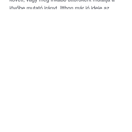
jövőbe mutató irányt. Itthon már jó ideje az
élvonalba tartozunk az újonnan bevezetett
innovációkkal, de azt is nagyon fontos
hangsúlyozni, hogy csakis a már jól kipróbált
megoldásokat alkalmazunk.
Az, hogy a Madenta „A jövő fogászata”, nem
egy üres címke és nem is kizárólag az
innovációkról szól, hanem arról az átfogó
szemléletről is, hogy a szakmai és technológiai
felkészültségtől az ügyfélkiszolgálásig a
maximumot nyújtjuk pácienseinknek.