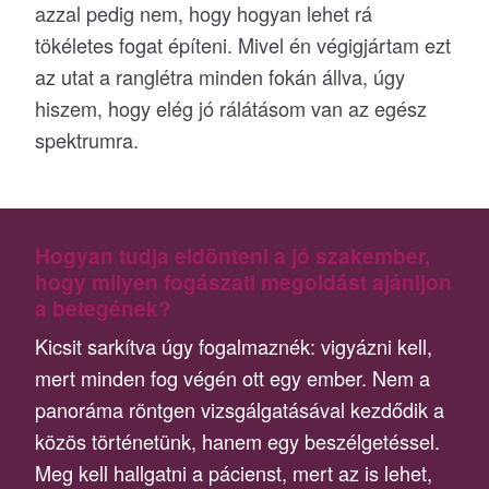
azzal pedig nem, hogy hogyan lehet rá
tökéletes fogat építeni. Mivel én végigjártam ezt
az utat a ranglétra minden fokán állva, úgy
hiszem, hogy elég jó rálátásom van az egész
spektrumra.
Hogyan tudja eldönteni a jó szakember,
hogy milyen fogászati megoldást ajánljon
a betegének?
Kicsit sarkítva úgy fogalmaznék: vigyázni kell,
mert minden fog végén ott egy ember. Nem a
panoráma röntgen vizsgálgatásával kezdődik a
közös történetünk, hanem egy beszélgetéssel.
Meg kell hallgatni a pácienst, mert az is lehet,