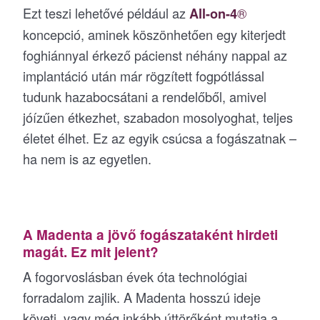
Ezt teszi lehetővé például az
®
All-on-4
koncepció, aminek köszönhetően egy kiterjedt
foghiánnyal érkező pácienst néhány nappal az
implantáció után már rögzített fogpótlással
tudunk hazabocsátani a rendelőből, amivel
jóízűen étkezhet, szabadon mosolyoghat, teljes
életet élhet. Ez az egyik csúcsa a fogászatnak –
ha nem is az egyetlen.
A Madenta a jövő fogászataként hirdeti
magát. Ez mit jelent?
A fogorvoslásban évek óta technológiai
forradalom zajlik. A Madenta hosszú ideje
követi, vagy még inkább úttörőként mutatja a