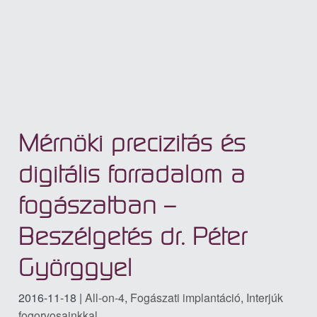
Mérnöki precizitás és
digitális forradalom a
fogászatban –
Beszélgetés dr. Péter
Györggyel
2016-11-18
|
All-on-4
,
Fogászati implantáció
,
Interjúk
fogorvosainkkal