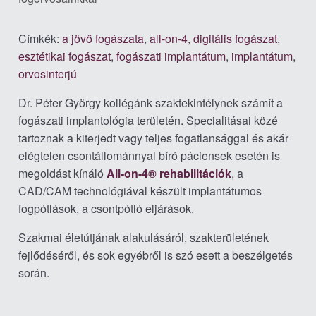
Címkék:
a jövő fogászata
,
all-on-4
,
digitális fogászat
,
esztétikai fogászat
,
fogászati implantátum
,
implantátum
,
orvosinterjú
Dr. Péter György kollégánk szaktekintélynek számít a
fogászati implantológia területén. Specialitásai közé
tartoznak a kiterjedt vagy teljes fogatlansággal és akár
elégtelen csontállománnyal bíró páciensek esetén is
megoldást kínáló
All-on-4®
rehabilitációk
, a
CAD/CAM technológiával készült implantátumos
fogpótlások, a csontpótló eljárások.
Szakmai életútjának alakulásáról, szakterületének
fejlődéséről, és sok egyébről is szó esett a beszélgetés
során.