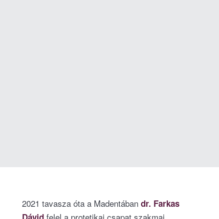
2021 tavasza óta a Madentában
dr. Farkas
felel a protetikai csapat szakmai
Dávid