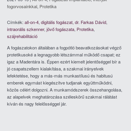
fogorvosainkkal
,
Protetika
Címkék:
all-on-4
,
digitális fogászat
,
dr. Farkas Dávid
,
intraorális szkenner
,
jövő fogászata
,
Protetika
,
szájrehabilitáció
A fogászatokon általában a fogpótló beavatkozásokat végző
protetikusoké a legnagyobb létszámmal működő csapat; ez
igaz a Madentára is. Éppen ezért kiemelt jelentőséggel bír a
jó csapatszellem kialakítása, a szakmai irányelvek
lefektetése, hogy a más-más munkastílusú és habitusú
emberek egymást kiegészítve tudjanak együttműködni,
közös célért dolgozni. A munkamódszerek összehangolása,
az alapelvek meghatározása széleskörű szakmai rálátást
kíván és nagy felelősséggel jár.