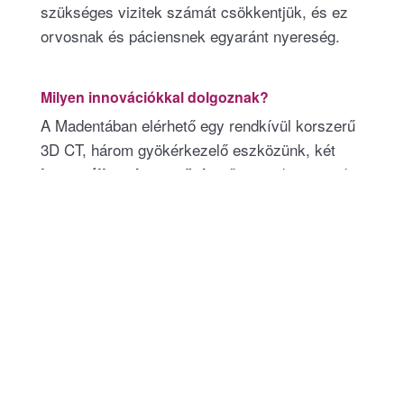
szükséges vizitek számát csökkentjük, és ez
orvosnak és páciensnek egyaránt nyereség.
Milyen innovációkkal dolgoznak?
A Madentában elérhető egy rendkívül korszerű
3D CT, három gyökérkezelő eszközünk, két
, sőt arcszkennerünk
intraorális szkennerünk
is van! A digitalizáció ilyen fokú használata
még messze nem mindennapos a
fogászatokban. Ilyen széleskörű, magas
szakmaiságot képviselő 3D szkennerhasználat
például szerintem egyetlen más hazai
fogászatnál nincs. Attól a pillanattól, hogy
Magyarországon is elérhetővé vált ez a
hihetetlen
precíz tervezést lehetővé tévő
, és az előzetes teszteléseink során
innováció