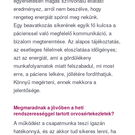
egyenletesen magas színvonalú ellátást
eredményez, arról nem beszélve, hogy
rengeteg energiát spórol meg nekünk.
Egy beavatkozás sikerének egyik fő kulcsa a
pácienssel való megfelelő kommunikáció, a
bizalom megteremtése. Az alapos tájékoztatás,
az esetleges félelmek eloszlatása időigényes;
azt az energiát, ami a gördülékeny
munkafolyamatok miatt felszabadul, mi most
erre, a páciens lelkére, jóllétére fordíthatjuk.
Könnyű megérteni, ennek mekkora a
jelentősége.
Megmaradnak a jövőben a heti
rendszerességgel tartott orvosértekezletek?
A működést a csapatmunka teszi igazán
hatékonnyá, és az akkor tud sikeres lenni, ha