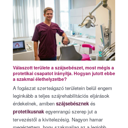
Válaszott területe a szájsebészet, most mégis a
protetikai csapatot irányítja. Hogyan jutott ebbe
a szakmai élethelyzetbe?
A fogászat szerteágazó területein belül engem
leginkább a teljes szájrehabilitációs eljárások
érdekelnek, amiben
és
szájsebésznek
egyenrangú szerep jut a
protetikusnak
tervezéstől a kivitelezésig. Nagyon hamar
megértettem, hogy szakmailag az a legjobb