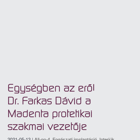
Egységben az erő!
Dr. Farkas Dávid a
Madenta protetikai
szakmai vezetője
2021-05-13
|
All-on-4
,
Fogászati implantáció
,
Interjúk