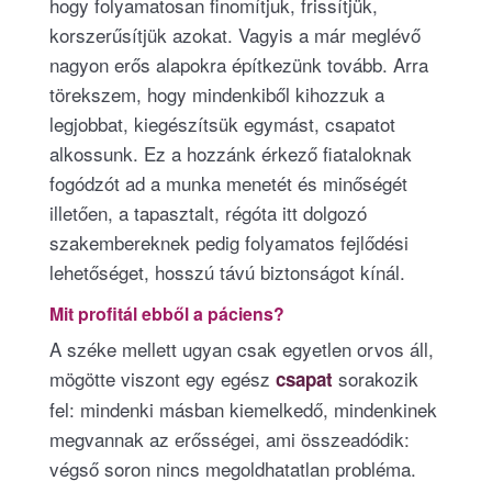
hogy folyamatosan finomítjuk, frissítjük,
korszerűsítjük azokat. Vagyis a már meglévő
nagyon erős alapokra építkezünk tovább. Arra
törekszem, hogy mindenkiből kihozzuk a
legjobbat, kiegészítsük egymást, csapatot
alkossunk. Ez a hozzánk érkező fiataloknak
fogódzót ad a munka menetét és minőségét
illetően, a tapasztalt, régóta itt dolgozó
szakembereknek pedig folyamatos fejlődési
lehetőséget, hosszú távú biztonságot kínál.
Mit profitál ebből a páciens?
A széke mellett ugyan csak egyetlen orvos áll,
mögötte viszont egy egész
sorakozik
csapat
fel: mindenki másban kiemelkedő, mindenkinek
megvannak az erősségei, ami összeadódik:
végső soron nincs megoldhatatlan probléma.