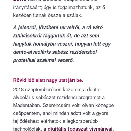
irányításáért; úgy is fogalmazhatunk, az ő
kezében futnak össze a szálak.
A jelenről, jövőbeni terveiről, a rá váró
kihívásokról faggattuk őt, de azt sem
hagytuk homályba veszni, hogyan lett egy
dento-alveoláris sebész rezidensből
protetikai szakmai vezető.
Rövid idő alatt nagy utat járt be.
2018 szeptemberében kezdtem a dento-
alveoláris sebészet rezidensi programot a
Madentában. Szerencsém volt: olyan közegbe
csöppentem, ahol minden adott volt a gyors
fejlődéshez: elérhetők a legkorszerűbb
technológiák,
,
a digitális fogászat vívmányai