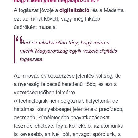
magát. Mennyiben megalapozott ez?
A fogászat jövője a
, és a Madenta
digitalizáció
ezt az irányt követi, vagy még inkább
úttörőként mutatja.
Mert az vitathatatlan tény, hogy mára a
miénk Magyarország egyik vezető digitális
fogászata.
Az innovációk beszerzése jelentős költség, de
a nyereség felbecsülhetetlenül több, és ezt a
vezetőség időben felmérte.
A technológiák nem dolgoznak helyettünk, de
hatalmas könnyebbséget jelentenek: precízebb,
gyorsabb, kíméletesebb beavatkozásokat
tesznek lehetővé. Így a korrekció, az utómunka
is kevesebb, amivel időt, anyagot spórolunk, a